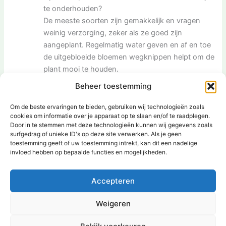
te onderhouden?
De meeste soorten zijn gemakkelijk en vragen
weinig verzorging, zeker als ze goed zijn
aangeplant. Regelmatig water geven en af en toe
de uitgebloeide bloemen wegknippen helpt om de
plant mooi te houden.
Welke bodem is geschikt voor blauwe vaste
Beheer toestemming
planten?
De meeste soorten houden van goed
Om de beste ervaringen te bieden, gebruiken wij technologieën zoals
cookies om informatie over je apparaat op te slaan en/of te raadplegen.
doorlatende, voedzame grond. Door wat
Door in te stemmen met deze technologieën kunnen wij gegevens zoals
compost toe te voegen bij het planten, starten ze
surfgedrag of unieke ID's op deze site verwerken. Als je geen
goed op.
toestemming geeft of uw toestemming intrekt, kan dit een nadelige
invloed hebben op bepaalde functies en mogelijkheden.
VORIGE
VOLGENDE
Accepteren
Weigeren