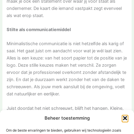
maak je ook een statement over waar jij voor staat als
ondernemer. De kaart die iemand vastpakt zegt evenveel
als wat erop staat.
Stilte als communicatiemiddel
Minimalistische communicatie is niet hetzelfde als karig of
saai. Het gaat juist om aandacht voor wat je wél laat zien.
Alles is een keuze: van het soort papier tot de positie van je
logo. Deze stille keuzes maken het verschil. Ze zorgen
ervoor dat je professioneel overkomt zonder afstandelijk te
zijn. En dat je duurzaam werkt zonder het van de daken te
schreeuwen. Als jouw merk aansluit bij de omgeving, voelt
dat natuurlijker en eerlijker.
Juist doordat het niet schreeuwt, blijft het hangen. Kleine,
bewuste keuzes vertellen jouw verhaal op een manier die
Beheer toestemming
klopt bij je omgeving en doelgroep. Daarmee maak je als
ondernemer niet alleen een goede indruk, maar ook een
Om de beste ervaringen te bieden, gebruiken wij technologieën zoals