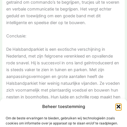
getraind om commando’s te begrijpen, trucjes uit te voeren
en verbale communicatie te begrijpen. Het vergt echter
geduld en toewijding om een goede band met dit
intelligente en speelse dier op te bouwen.
Conclusie:
De Halsbandparkiet is een exotische verschijning in
Nederland, met zijn felgroene verenkleed en opvallende
rode snavel. Hij is succesvol in ons land geïntroduceerd en
is steeds vaker te zien in tuinen en parken. Met zijn
aanpassingsvermogen en grote aantallen heeft de
Halsbandparkiet hier weinig natuurlijke vijanden. Ze voeden
zich voornamelijk met plantaardig voedsel en bouwen hun
nesten in boomholtes. Hun luide en schrille roep maakt hen
vaak goed hoorbaar in hun omgeving. Hoewel er nog
Beheer toestemming
debat is over de impact van deze soort op de inheemse
biodiversiteit, kunnen Halsbandparkieten een mooie
Om de beste ervaringen te bieden, gebruiken wij technologieën zoals
cookies om informatie over je apparaat op te slaan en/of te raadplegen.
toevoeging zijn aan onze tuinen en ons bewustzijn