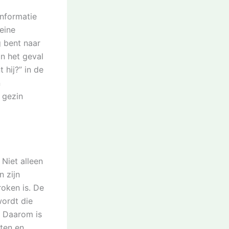
informatie
eine
g bent naar
n het geval
 hij?” in de
n
 gezin
Niet alleen
 zijn
roken is. De
ordt die
. Daarom is
hten en