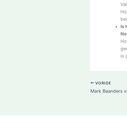
Va
Hon
be
Is
Ne
Hon
ge
is 
VORIGE