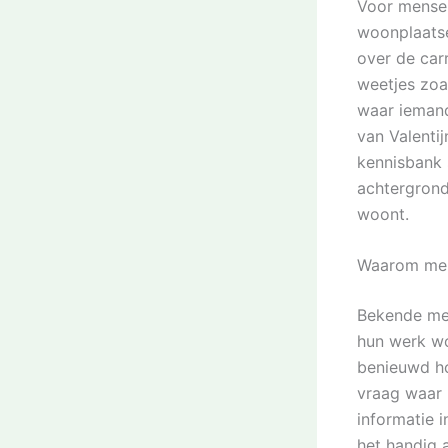
Voor mensen
woonplaatsen
over de car
weetjes zoa
waar iemand
van Valentij
kennisbank 
achtergrond
woont.
Waarom mens
Bekende men
hun werk wo
benieuwd ho
vraag waar 
informatie 
het handig 