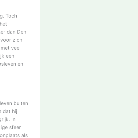
ag. Toch
 het
ner dan Den
rvoor zich
 met veel
ijk een
psleven en
leven buiten
 dat hij
ijk. In
ige sfeer
onplaats als