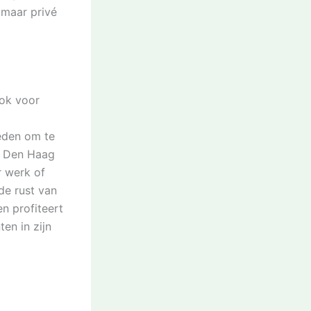
 maar privé
ook voor
heden om te
ls Den Haag
r werk of
de rust van
n profiteert
en in zijn