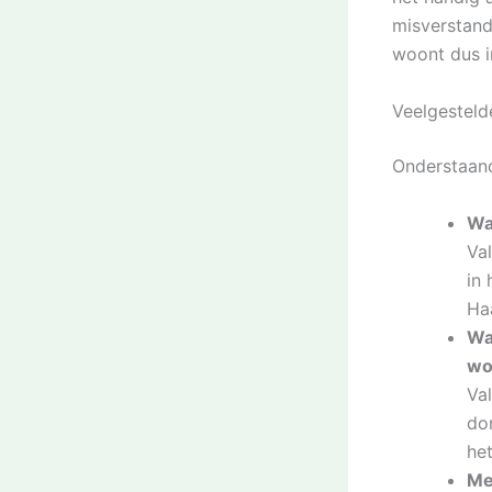
misverstand
woont dus in
Veelgesteld
Onderstaan
Wa
Va
in 
Ha
Wa
wo
Va
dor
het
Me