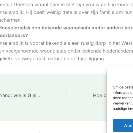
lentijn Driessen woont samen met zijn vrouw en hun kindere
selersdijk. Hij deelt weinig details over zijn familie om hun
schermen.
 Honselersdijk een bekende woonplaats onder andere be
derlanders?
selersdijk is vooral bekend als een rustig dorp in het West
en veelgenoemde woonplaats onder bekende Nederlanders
geliefd vanwege rust, natuur en de fijne ligging.
Om de beste
informatie o
Mark Baanders vriend: wie is Gijs en hoe gaat het met hun relatie?
deze techno
verwerken. 
nadelige in
Acc