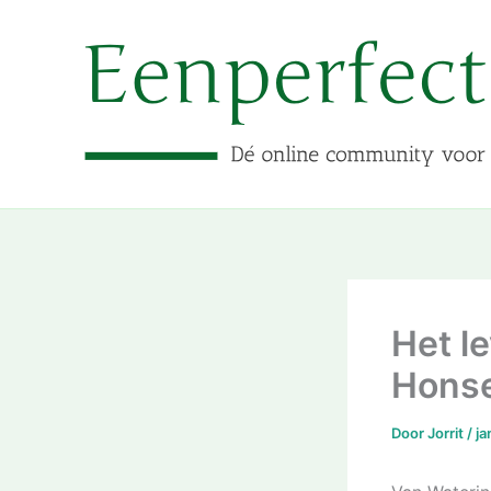
Ga
naar
de
inhoud
Het l
Honse
Door
Jorrit
/
ja