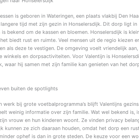
gen naar Honselersdijk
riessen is geboren in Wateringen, een plaats vlakbij Den Ha
 langere tijd met zijn gezin in Honselersdijk. Dit dorp ligt in
 is bekend om de kassen en bloemen. Honselersdijk is klei
het biedt rust en ruimte. Veel mensen uit de regio kiezen e
pen als deze te vestigen. De omgeving voelt vriendelijk aan,
e winkels en dorpsactiviteiten. Voor Valentijn is Honselersd
k, waar hij samen met zijn familie kan genieten van het dor
even buiten de spotlights
n werk bij grote voetbalprogramma’s blijft Valentijns gezins
eelt weinig informatie over zijn familie. Wat wel bekend is, is
ijn vrouw en hun kinderen woont. Ze vinden privacy belangr
jk kunnen ze zich daaraan houden, omdat het dorp een rust
 minder ophef is dan in grote steden. De keuze voor een wo