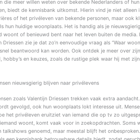
 die meer willen weten over bekende Nederlanders of hun
, biedt de kennisbank uitkomst. Hierin vind je niet alleen 
rières of het privéleven van bekende personen, maar ook kl
ls hun huidige woonplaats. Het is handig als je nieuwsgieri
 woont of benieuwd bent naar het leven buiten de media. I
n Driessen zie je dat zo’n eenvoudige vraag als “Waar woont
snel beantwoord kan worden. Ook ontdek je meer over zij
, hobby’s en keuzes, zoals de rustige plek waar hij met zijn
en nieuwsgierig blijven naar privélevens
sen zoals Valentijn Driessen trekken vaak extra aandacht. 
rdt gevolgd, ook hun woonplaats lokt interesse uit. Mensen
e het privéleven eruitziet van iemand die op tv zo uitgesp
iemand woont, komt vaak voor in zoekopdrachten. Soms w
in talkshows genoemd, maar meestal blijft het onbesproken
als een kennisbank betrouwbare details biedt, zodat geruc