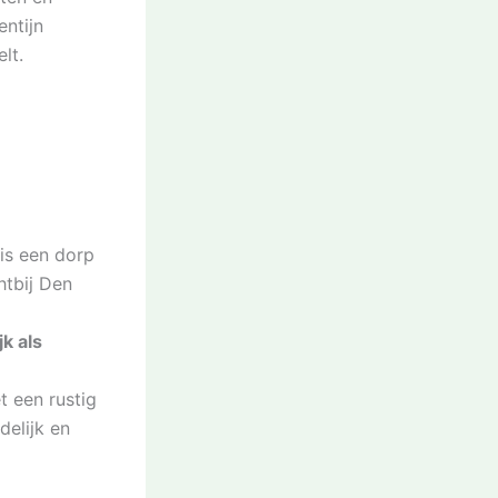
ntijn
lt.
 is een dorp
htbij Den
k als
t een rustig
delijk en