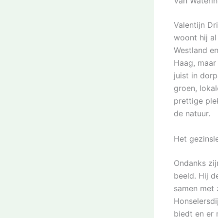
Van Waterin
Valentijn D
woont hij al
Westland en
Haag, maar 
juist in dor
groen, lokal
prettige ple
de natuur.
Het gezinsl
Ondanks zij
beeld. Hij d
samen met z
Honselersdi
biedt en er