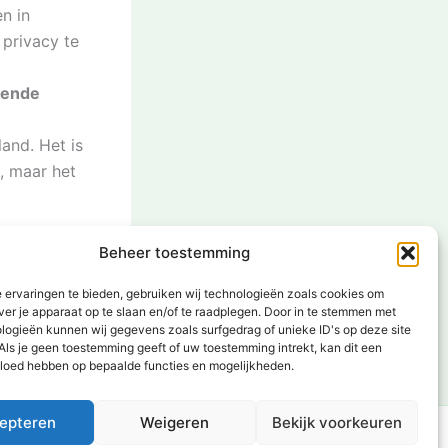
n in
 privacy te
kende
land. Het is
, maar het
Beheer toestemming
VOLGENDE
 ervaringen te bieden, gebruiken wij technologieën zoals cookies om
ver je apparaat op te slaan en/of te raadplegen. Door in te stemmen met
Hoe oud is Bender? Alles over de jonge Nederlandse YouTuber
logieën kunnen wij gegevens zoals surfgedrag of unieke ID's op deze site
Als je geen toestemming geeft of uw toestemming intrekt, kan dit een
vloed hebben op bepaalde functies en mogelijkheden.
epteren
Weigeren
Bekijk voorkeuren