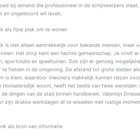
oed bij iemand die professioneel in de schijnwerpers staat,
l en ongestoord wil leven.
jk als fijne plek om te wonen
jk is niet alleen aantrekkelijk voor bekende mensen, maar 
nnen. Het dorp kent een hechte gemeenschap. Je vindt er
n, sportclubs en speeltuinen. Ook zijn er genoeg mogelijk
 te fietsen in de omgeving. De afstand tot grote steden a
m is klein, waardoor inwoners makkelijk kunnen reizen voo
in Honselersdijk woont, heeft het beste van twee werelden: 
 de dingen van de stad binnen handbereik. Valentijn Driesse
r zijn drukke werkdagen af te wisselen met rustige moment
.
nk als bron van informatie