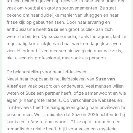
tot een bekend gezicht op televisie. In haar werk draait het
vaak om voetbal en grote sportevenementen. Ze staat
bekend om haar duidelijke manier van uitleggen en haar
frisse kijk op gebeurtenissen. Door haar ervaring en
enthousiasme heeft
Suze
een groot publiek aan zich
weten te binden. Op sociale media, zoals Instagram, laat ze
regelmatig korte inkijkjes in haar werk en dagelijkse leven
zien. Hierdoor blijven mensen nieuwsgierig naar wie ze is,
niet alleen als professional, maar ook als persoon.
De belangstelling voor haar liefdesleven
Naast haar loopbaan is het liefdesleven van
Suze van
Kleef
een vaak besproken onderwerp. Veel mensen willen
weten of Suze een partner heeft, of ze samenwoont en wie
eigenlijk haar grote liefde is. Op verschillende websites en
in interviews heeft ze aangegeven graag haar privéleven te
beschermen. Wel is duidelijk dat Suze in 2025 achtendertig
jaar is en in Amsterdam woont. Of ze op dit moment een
romantische relatie heeft, blijft voor velen een mysterie.