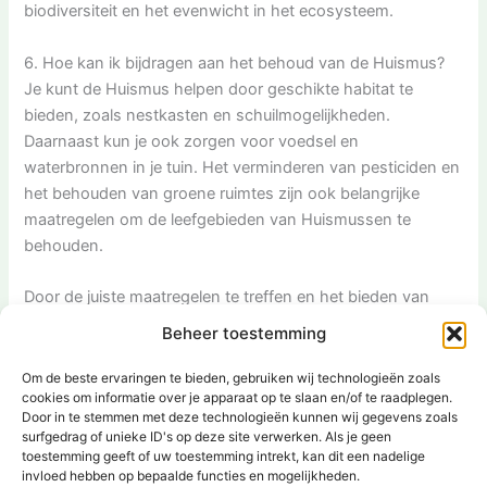
biodiversiteit en het evenwicht in het ecosysteem.
6. Hoe kan ik bijdragen aan het behoud van de Huismus?
Je kunt de Huismus helpen door geschikte habitat te
bieden, zoals nestkasten en schuilmogelijkheden.
Daarnaast kun je ook zorgen voor voedsel en
waterbronnen in je tuin. Het verminderen van pesticiden en
het behouden van groene ruimtes zijn ook belangrijke
maatregelen om de leefgebieden van Huismussen te
behouden.
Door de juiste maatregelen te treffen en het bieden van
geschikte leefomstandigheden, kun je Huismussen naar je
Beheer toestemming
tuin lokken en een belangrijke bijdrage leveren aan het
behoud van deze prachtige vogelsoort. Met hun vrolijke
Om de beste ervaringen te bieden, gebruiken wij technologieën zoals
cookies om informatie over je apparaat op te slaan en/of te raadplegen.
getjilp en sociale gedrag zorgen ze voor levendigheid en
Door in te stemmen met deze technologieën kunnen wij gegevens zoals
plezier in onze omgeving.
surfgedrag of unieke ID's op deze site verwerken. Als je geen
[ad_2]
toestemming geeft of uw toestemming intrekt, kan dit een nadelige
invloed hebben op bepaalde functies en mogelijkheden.