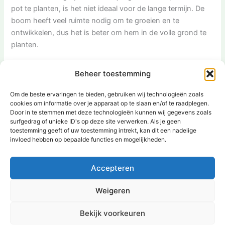
pot te planten, is het niet ideaal voor de lange termijn. De
boom heeft veel ruimte nodig om te groeien en te
ontwikkelen, dus het is beter om hem in de volle grond te
planten.
Door deze veelgestelde vragen te beantwoorden, hopen
Beheer toestemming
we je nog meer inzicht te hebben gegeven in de
Moerascipres (Taxodium ascendens) en hoe je ervoor kunt
Om de beste ervaringen te bieden, gebruiken wij technologieën zoals
cookies om informatie over je apparaat op te slaan en/of te raadplegen.
zorgen dat deze prachtige boom optimaal groeit en bloeit
Door in te stemmen met deze technologieën kunnen wij gegevens zoals
in je tuin.
surfgedrag of unieke ID's op deze site verwerken. Als je geen
[ad_2]
toestemming geeft of uw toestemming intrekt, kan dit een nadelige
invloed hebben op bepaalde functies en mogelijkheden.
VORIGE
VOLGENDE
Accepteren
Weigeren
Bekijk voorkeuren
Copyright © 2026 | Aangedreven door
Astra WordPress thema