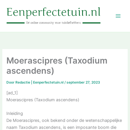
Ga
naar
de
inhoud
Moerascipres (Taxodium
ascendens)
Door
Redactie | Eenperfectetuin.nl
/
september 27, 2023
[ad_1]
Moerascipres (Taxodium ascendens)
Inleiding
De Moerascipres, ook bekend onder de wetenschappelijke
naam Taxodium ascendens, is een imposante boom die