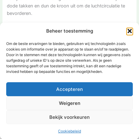
dode takken en dun de kroon uit om de luchtcirculatie te
bevorderen.
6. Zijn Moerbeien gemakkelijk te kweken?
Beheer toestemming
Over het algemeen zijn Moerbeien vrij gemakkelijk te
kweken, op voorwaarde dat je ze de juiste zorg en
Om de beste ervaringen te bieden, gebruiken wij technologieën zoals
cookies om informatie over je apparaat op te slaan en/of te raadplegen.
omstandigheden biedt. Zorg voor een zonnige
Door in te stemmen met deze technologieën kunnen wij gegevens zoals
standplaats, goede bodem en regelmatige watergift.
surfgedrag of unieke ID's op deze site verwerken. Als je geen
[ad_2]
toestemming geeft of uw toestemming intrekt, kan dit een nadelige
invloed hebben op bepaalde functies en mogelijkheden.
VORIGE
VOLGENDE
Accepteren
Weigeren
Bekijk voorkeuren
Copyright © 2026 | Aangedreven door
Astra WordPress thema
Cookiebeleid