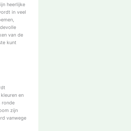
n heerlijke
ordt in veel
loemen,
devolle
rken van de
ste kunt
rdt
 kleuren en
n ronde
oom zijn
erd vanwege