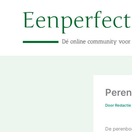
Ga
naar
de
inhoud
Peren
Door
Redactie
De perenbo