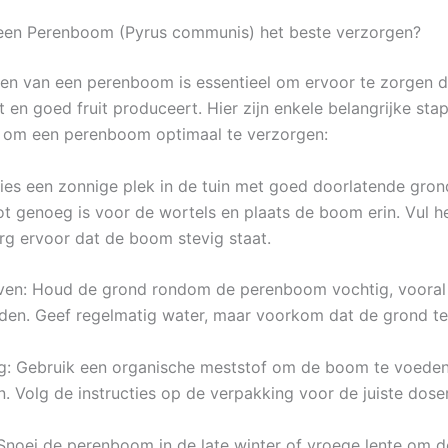
een Perenboom (Pyrus communis) het beste verzorgen?
en van een perenboom is essentieel om ervoor te zorgen 
t en goed fruit produceert. Hier zijn enkele belangrijke sta
 om een perenboom optimaal te verzorgen:
 Kies een zonnige plek in de tuin met goed doorlatende gron
ot genoeg is voor de wortels en plaats de boom erin. Vul h
rg ervoor dat de boom stevig staat.
ven: Houd de grond rondom de perenboom vochtig, vooral 
den. Geef regelmatig water, maar voorkom dat de grond te
g: Gebruik een organische meststof om de boom te voeden 
n. Volg de instructies op de verpakking voor de juiste doser
 Snoei de perenboom in de late winter of vroege lente om 