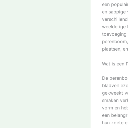
een populai
en sappige 
verschillen
weelderige 
toevoeging a
perenboom, 
plaatsen, e
Wat is een
De perenboo
bladverliez
gekweekt va
smaken verk
vorm en heb
een belang
hun zoete e