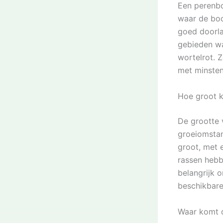
Een perenbo
waar de boo
goed doorla
gebieden wa
wortelrot. 
met minsten
Hoe groot 
De grootte 
groeiomsta
groot, met 
rassen hebb
belangrijk 
beschikbare 
Waar komt 