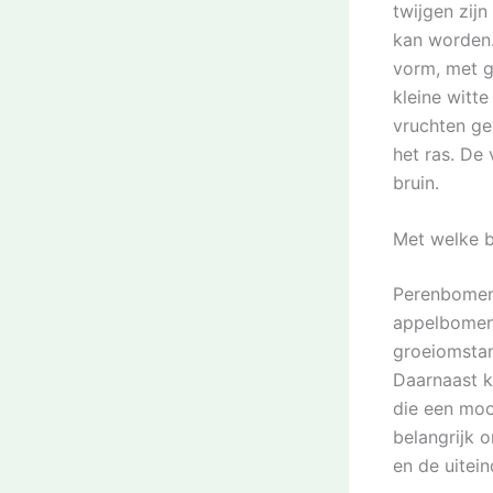
twijgen zijn
kan worden.
vorm, met g
kleine witt
vruchten gev
het ras. De 
bruin.
Met welke 
Perenbomen
appelbomen
groeiomstan
Daarnaast 
die een moo
belangrijk 
en de uitein