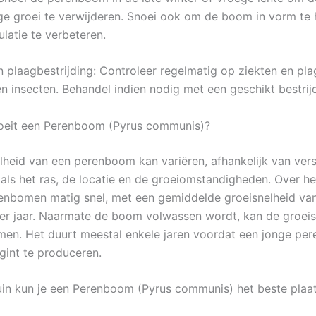
ige groei te verwijderen. Snoei ook om de boom in vorm te
ulatie te verbeteren.
n plaagbestrijding: Controleer regelmatig op ziekten en pla
n insecten. Behandel indien nodig met een geschikt bestrij
roeit een Perenboom (Pyrus communis)?
lheid van een perenboom kan variëren, afhankelijk van vers
oals het ras, de locatie en de groeiomstandigheden. Over h
enbomen matig snel, met een gemiddelde groeisnelheid va
r jaar. Naarmate de boom volwassen wordt, kan de groeis
men. Het duurt meestal enkele jaren voordat een jonge p
gint te produceren.
tuin kun je een Perenboom (Pyrus communis) het beste plaa