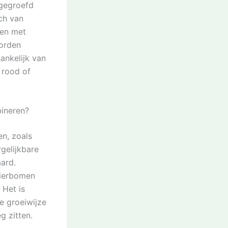
 gegroefd
ch van
sen met
worden
ankelijk van
 rood of
ineren?
n, zoals
elijkbare
ard.
ierbomen
 Het is
e groeiwijze
g zitten.