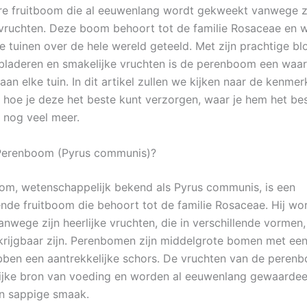
re fruitboom die al eeuwenlang wordt gekweekt vanwege zij
vruchten. Deze boom behoort tot de familie Rosaceae en w
de tuinen over de hele wereld geteeld. Met zijn prachtige b
bladeren en smakelijke vruchten is de perenboom een waar
an elke tuin. In dit artikel zullen we kijken naar de kenme
hoe je deze het beste kunt verzorgen, waar je hem het be
n nog veel meer.
 Perenboom (Pyrus communis)?
m, wetenschappelijk bekend als Pyrus communis, is een
ende fruitboom die behoort tot de familie Rosaceae. Hij wo
nwege zijn heerlijke vruchten, die in verschillende vormen,
rijgbaar zijn. Perenbomen zijn middelgrote bomen met ee
ben een aantrekkelijke schors. De vruchten van de perenb
rijke bron van voeding en worden al eeuwenlang gewaarde
n sappige smaak.