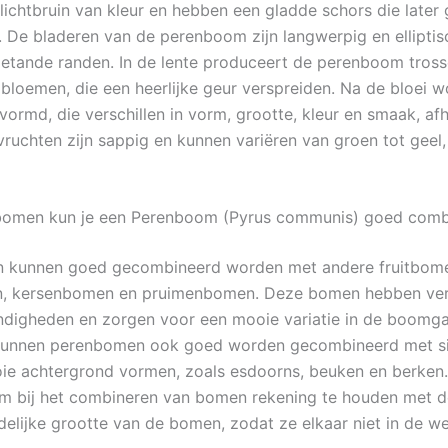
 lichtbruin van kleur en hebben een gladde schors die later
 De bladeren van de perenboom zijn langwerpig en elliptis
etande randen. In de lente produceert de perenboom tros
e bloemen, die een heerlijke geur verspreiden. Na de bloei 
ormd, die verschillen in vorm, grootte, kleur en smaak, afh
vruchten zijn sappig en kunnen variëren van groen tot geel,
bomen kun je een Perenboom (Pyrus communis) goed comb
 kunnen goed gecombineerd worden met andere fruitbome
, kersenbomen en pruimenbomen. Deze bomen hebben verg
digheden en zorgen voor een mooie variatie in de boomga
kunnen perenbomen ook goed worden gecombineerd met s
ie achtergrond vormen, zoals esdoorns, beuken en berken.
om bij het combineren van bomen rekening te houden met d
delijke grootte van de bomen, zodat ze elkaar niet in de we