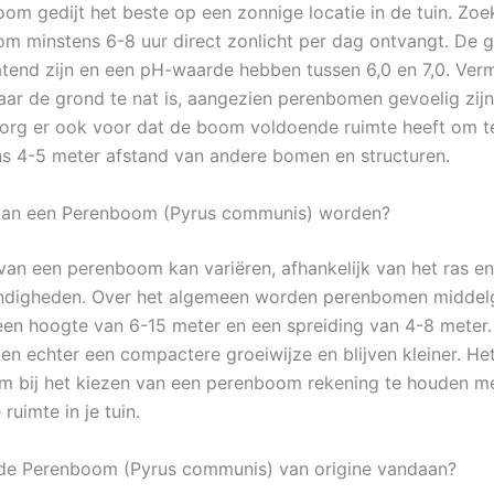
om gedijt het beste op een zonnige locatie in de tuin. Zoe
m minstens 6-8 uur direct zonlicht per dag ontvangt. De 
tend zijn en een pH-waarde hebben tussen 6,0 en 7,0. Verm
ar de grond te nat is, aangezien perenbomen gevoelig zij
Zorg er ook voor dat de boom voldoende ruimte heeft om te
s 4-5 meter afstand van andere bomen en structuren.
kan een Perenboom (Pyrus communis) worden?
van een perenboom kan variëren, afhankelijk van het ras e
ndigheden. Over het algemeen worden perenbomen middelg
een hoogte van 6-15 meter en een spreiding van 4-8 mete
en echter een compactere groeiwijze en blijven kleiner. Het
om bij het kiezen van een perenboom rekening te houden m
ruimte in je tuin.
de Perenboom (Pyrus communis) van origine vandaan?