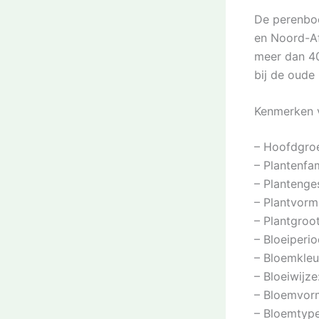
De perenboo
en Noord-Af
meer dan 40
bij de oude
Kenmerken 
– Hoofdgroe
– Plantenfa
– Plantenge
– Plantvorm
– Plantgroo
– Bloeiperio
– Bloemkleu
– Bloeiwijz
– Bloemvorm
– Bloemtype