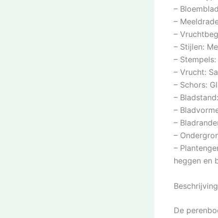
– Bloemblad
– Meeldraden
– Vruchtbeg
– Stijlen: M
– Stempels:
– Vrucht: S
– Schors: Gl
– Bladstand
– Bladvorme
– Bladrande
– Ondergron
– Planteng
heggen en 
Beschrijvin
De perenboo