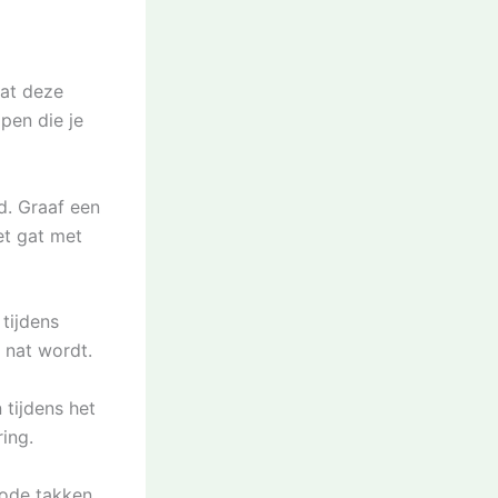
dat deze
ppen die je
d. Graaf een
et gat met
tijdens
 nat wordt.
tijdens het
ing.
dode takken