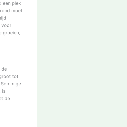
k een plek
grond moet
ijd
n voor
 groeien,
n de
root tot
r. Sommige
 is
et de