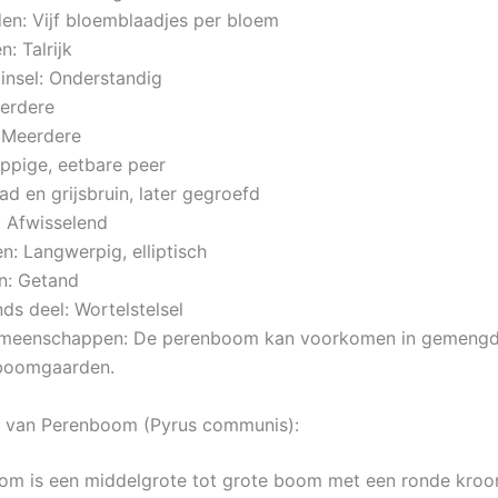
en: Vijf bloemblaadjes per bloem
: Talrijk
insel: Onderstandig
eerdere
 Meerdere
appige, eetbare peer
ad en grijsbruin, later gegroefd
: Afwisselend
n: Langwerpig, elliptisch
n: Getand
ds deel: Wortelstelsel
emeenschappen: De perenboom kan voorkomen in gemengd
boomgaarden.
g van Perenboom (Pyrus communis):
m is een middelgrote tot grote boom met een ronde kroo