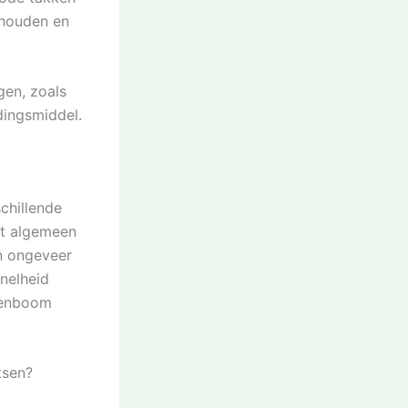
 houden en
gen, zoals
dingsmiddel.
chillende
et algemeen
n ongeveer
nelheid
erenboom
tsen?