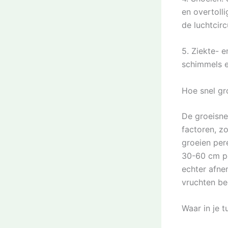
en overtoll
de luchtcirc
5. Ziekte- e
schimmels e
Hoe snel g
De groeisne
factoren, z
groeien per
30-60 cm pe
echter afne
vruchten be
Waar in je 