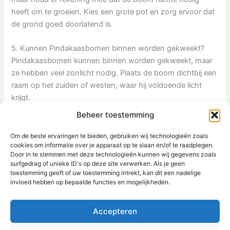
heeft om te groeien. Kies een grote pot en zorg ervoor dat
de grond goed doorlatend is.
5. Kunnen Pindakaasbomen binnen worden gekweekt?
Pindakaasbomen kunnen binnen worden gekweekt, maar
ze hebben veel zonlicht nodig. Plaats de boom dichtbij een
raam op het zuiden of westen, waar hij voldoende licht
krijgt.
Beheer toestemming
6. Hoe vaak bloeit een Pindakaasboom?
Een Pindakaasboom bloeit eenmaal per jaar, meestal in de
Om de beste ervaringen te bieden, gebruiken wij technologieën zoals
cookies om informatie over je apparaat op te slaan en/of te raadplegen.
late zomer en herfst. De bloemen blijven ongeveer twee tot
Door in te stemmen met deze technologieën kunnen wij gegevens zoals
drie weken bloeien voordat ze verwelken.
surfgedrag of unieke ID's op deze site verwerken. Als je geen
[ad_2]
toestemming geeft of uw toestemming intrekt, kan dit een nadelige
invloed hebben op bepaalde functies en mogelijkheden.
VORIGE
VOLGENDE
Accepteren