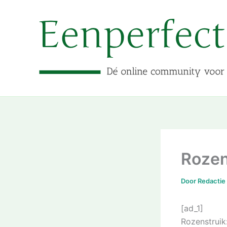
Ga
naar
de
inhoud
Rozen
Door
Redactie
[ad_1]
Rozenstruik