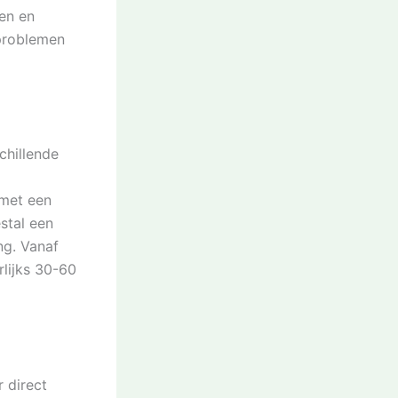
ten en
 problemen
chillende
met een
estal een
ng. Vanaf
rlijks 30-60
 direct