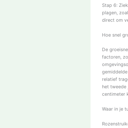
Stap 6: Zie
plagen, zoa
direct om v
Hoe snel gr
De groeisnel
factoren, z
omgevingso
gemiddelde s
relatief tra
het tweede j
centimeter 
Waar in je t
Rozenstruik