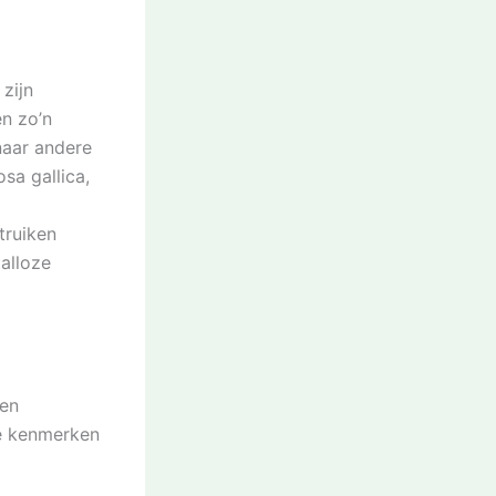
zijn
en zo’n
naar andere
sa gallica,
truiken
talloze
 en
de kenmerken