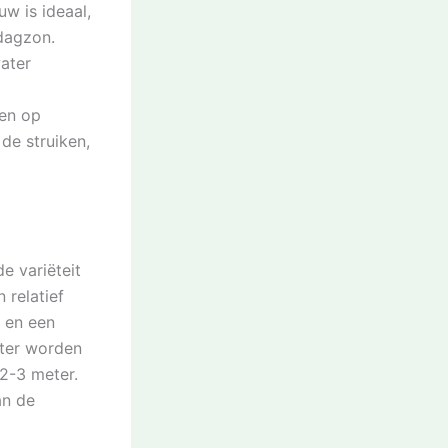
w is ideaal,
dagzon.
ater
ten op
de struiken,
e variëteit
 relatief
 en een
oter worden
2-3 meter.
an de