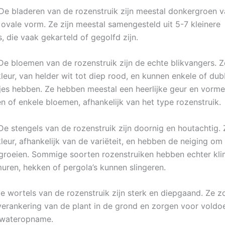
 De bladeren van de rozenstruik zijn meestal donkergroen v
ovale vorm. Ze zijn meestal samengesteld uit 5-7 kleinere
, die vaak gekarteld of gegolfd zijn.
De bloemen van de rozenstruik zijn de echte blikvangers. 
kleur, van helder wit tot diep rood, en kunnen enkele of du
es hebben. Ze hebben meestal een heerlijke geur en vorm
en of enkele bloemen, afhankelijk van het type rozenstruik.
 De stengels van de rozenstruik zijn doornig en houtachtig.
kleur, afhankelijk van de variëteit, en hebben de neiging om
roeien. Sommige soorten rozenstruiken hebben echter kli
muren, hekken of pergola’s kunnen slingeren.
De wortels van de rozenstruik zijn sterk en diepgaand. Ze 
erankering van de plant in de grond en zorgen voor voldo
 wateropname.