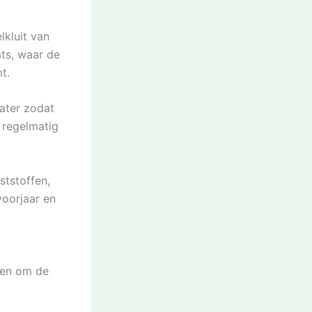
lkluit van
ats, waar de
t.
ater zodat
k regelmatig
ststoffen,
voorjaar en
ien om de