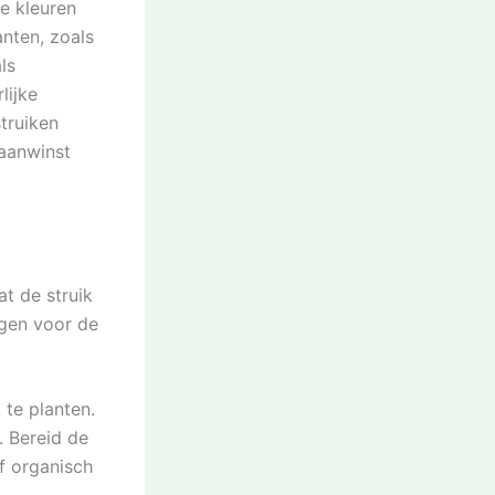
de kleuren
anten, zoals
ls
lijke
truiken
 aanwinst
t de struik
lgen voor de
 te planten.
. Bereid de
f organisch