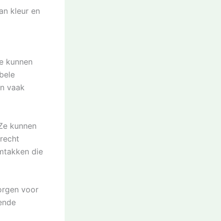
an kleur en
Ze kunnen
bbele
en vaak
 Ze kunnen
 recht
mtakken die
zorgen voor
ende