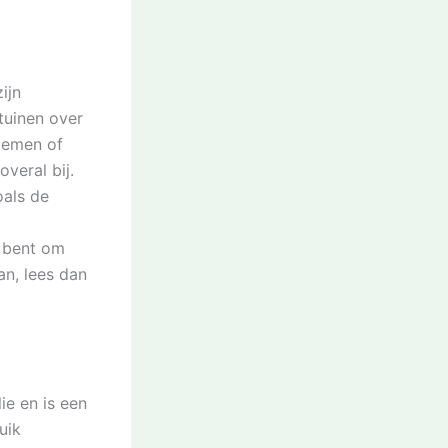
ijn
 tuinen over
loemen of
overal bij.
oals de
n bent om
an, lees dan
e en is een
uik