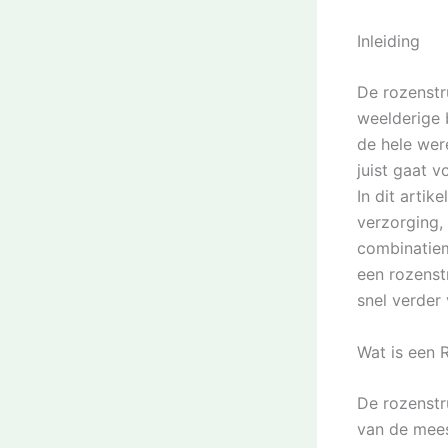
Inleiding
De rozenstr
weelderige b
de hele wer
juist gaat v
In dit artik
verzorging, 
combinatiem
een rozenstr
snel verder 
Wat is een 
De rozenstr
van de mees