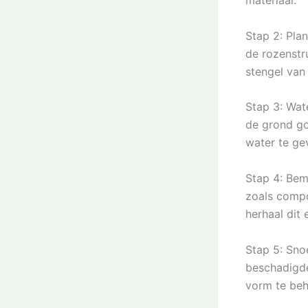
materiaal.
Stap 2: Pla
de rozenstru
stengel van
Stap 3: Wat
de grond go
water te ge
Stap 4: Bem
zoals compo
herhaal dit
Stap 5: Sno
beschadigde
vorm te beh