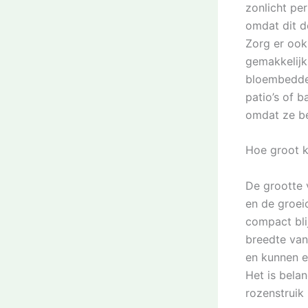
zonlicht pe
omdat dit d
Zorg er ook
gemakkelijk
bloembedden
patio’s of b
omdat ze be
Hoe groot k
De grootte v
en de groei
compact bli
breedte van
en kunnen e
Het is bela
rozenstruik 