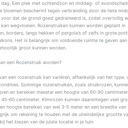
r dag. Een plek met ochtendzon en middag- of avondschadu
e bloemen beschermt tegen verbranding door de hete mid
 voor dat de grond goed gedraineerd is, zodat overtollig w
 kan wegvloeien. Rozenstruiken kunnen worden geplant in
, borders, langs hekken of pergola’s of zelfs in grote pot
alkons. Het is belangrijk om voldoende ruimte te geven aan 
hoorlijk groot kunnen worden.
an een Rozenstruik worden?
an een rozenstruik kan variëren, afhankelijk van het type, d
condities. Sommige rozenstruiken, zoals struikrozen, kunnen
jven en bereiken meestal een hoogte van 60-90 centimeter
 45-60 centimeter. Klimrozen kunnen daarentegen veel gr
en hoogte bereiken van wel 3-5 meter en een breedte van 
ngrijk om rekening te houden met de uiteindelijke grootte v
bij het kiezen van de juiste locatie in je tuin.