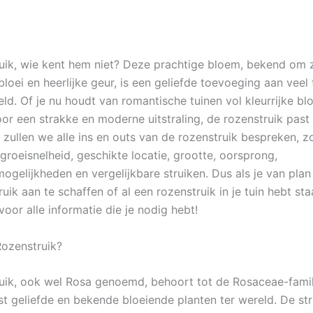
uik, wie kent hem niet? Deze prachtige bloem, bekend om z
loei en heerlijke geur, is een geliefde toevoeging aan veel
eld. Of je nu houdt van romantische tuinen vol kleurrijke b
oor een strakke en moderne uitstraling, de rozenstruik past 
el zullen we alle ins en outs van de rozenstruik bespreken, z
groeisnelheid, geschikte locatie, grootte, oorsprong,
ogelijkheden en vergelijkbare struiken. Dus als je van pla
uik aan te schaffen of al een rozenstruik in je tuin hebt sta
voor alle informatie die je nodig hebt!
Rozenstruik?
uik, ook wel Rosa genoemd, behoort tot de Rosaceae-famili
t geliefde en bekende bloeiende planten ter wereld. De str