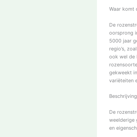
Waar komt d
De rozenstr
oorsprong i
5000 jaar g
regio’s, zo
ook wel de 
rozensoorte
gekweekt in 
variëteiten 
Beschrijvin
De rozenstr
weelderige 
en eigensch