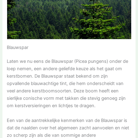
Blauwspar
Laten we nu eens de Blauwspar (Picea pungens) onder de
loep nemen, een andere geliefde keuze als het gaat om
kerstbomen. De Blauwspar staat bekend om zijn
opvallende blauwachtige tint, die hem onderscheidt van
veel andere kerstboomsoorten. Deze boom heeft een
sierlijke conische vorm met takken die stevig genoeg zijn
om kerstversieringen en lichtjes te dragen.
Een van de aantrekkelijke kenmerken van de Blauwspar is
dat de naalden over het algemeen zacht aanvoelen en niet
zo scherp zijn als die van sommige andere