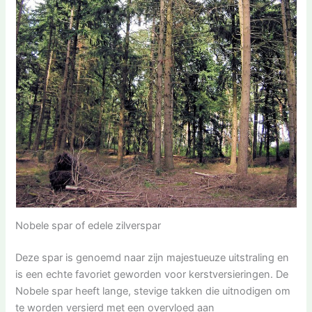
Nobele spar of edele zilverspar
Deze spar is genoemd naar zijn majestueuze uitstraling en
is een echte favoriet geworden voor kerstversieringen. De
Nobele spar heeft lange, stevige takken die uitnodigen om
te worden versierd met een overvloed aan