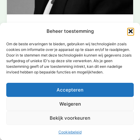
Uncategorized
Beheer toestemming
Het tijdloze mullet kapsel
Om de beste ervaringen te bieden, gebruiken wij technologieën zoals
Redactie | Eenperfectetuin.nl
/
juni 28, 2025
cookies om informatie over je apparaat op te slaan en/of te raadplegen.
Door in te stemmen met deze technologieën kunnen wij gegevens zoals
Het mullet kapsel valt op door het korte haar aan de
surfgedrag of unieke ID's op deze site verwerken. Als je geen
zijkanten en de lange lokken aan de achterkant. Dit
toestemming geeft of uw toestemming intrekt, kan dit een nadelige
[…]
invloed hebben op bepaalde functies en mogelijkheden.
Accepteren
Weigeren
Bekijk voorkeuren
Copyright © 2026 | Aangedreven door
Astra WordPress thema
Cookiebeleid