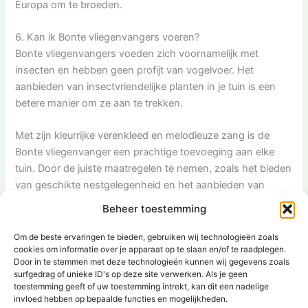
Europa om te broeden.
6. Kan ik Bonte vliegenvangers voeren?
Bonte vliegenvangers voeden zich voornamelijk met
insecten en hebben geen profijt van vogelvoer. Het
aanbieden van insectvriendelijke planten in je tuin is een
betere manier om ze aan te trekken.
Met zijn kleurrijke verenkleed en melodieuze zang is de
Bonte vliegenvanger een prachtige toevoeging aan elke
tuin. Door de juiste maatregelen te nemen, zoals het bieden
van geschikte nestgelegenheid en het aanbieden van
voedsel en water, kun je deze vogels naar je tuin lokken.
Beheer toestemming
Vergeet niet te genieten van hun acrobatische vliegkunsten
en vrolijke gezang, terwijl ze rondfladderen en insecten
Om de beste ervaringen te bieden, gebruiken wij technologieën zoals
cookies om informatie over je apparaat op te slaan en/of te raadplegen.
vangen. Met wat geluk kun je zelfs een glimp opvangen
Door in te stemmen met deze technologieën kunnen wij gegevens zoals
van hun schattige jongen in het nest.
surfgedrag of unieke ID's op deze site verwerken. Als je geen
[ad_2]
toestemming geeft of uw toestemming intrekt, kan dit een nadelige
invloed hebben op bepaalde functies en mogelijkheden.