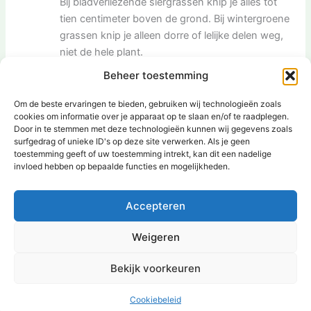
Bij bladverliezende siergrassen knip je alles tot
tien centimeter boven de grond. Bij wintergroene
grassen knip je alleen dorre of lelijke delen weg,
niet de hele plant.
Waarom helpt snoeien het siergras om mooier
Beheer toestemming
te worden?
Door op het juiste moment te snoeien, krijgen
Om de beste ervaringen te bieden, gebruiken wij technologieën zoals
cookies om informatie over je apparaat op te slaan en/of te raadplegen.
nieuwe sprieten meer licht en ruimte. Zo worden
Door in te stemmen met deze technologieën kunnen wij gegevens zoals
siergrassen mooi vol en gezond in het nieuwe
surfgedrag of unieke ID's op deze site verwerken. Als je geen
groeiseizoen.
toestemming geeft of uw toestemming intrekt, kan dit een nadelige
invloed hebben op bepaalde functies en mogelijkheden.
VORIGE
VOLGENDE
Accepteren
Weigeren
Bekijk voorkeuren
Copyright © 2026 | Aangedreven door
Astra WordPress thema
Cookiebeleid