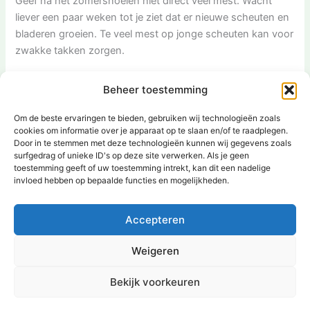
Geef na het zomersnoeien niet direct veel mest. Wacht
liever een paar weken tot je ziet dat er nieuwe scheuten en
bladeren groeien. Te veel mest op jonge scheuten kan voor
zwakke takken zorgen.
Moet ik oude bloemen meteen wegknippen?
Beheer toestemming
Het werkt goed om oude bloemen direct weg te knippen.
Om de beste ervaringen te bieden, gebruiken wij technologieën zoals
cookies om informatie over je apparaat op te slaan en/of te raadplegen.
De plant stopt dan met het maken van zaad en gaat weer
Door in te stemmen met deze technologieën kunnen wij gegevens zoals
nieuwe bloemen vormen. Zo geniet je langer van een
surfgedrag of unieke ID's op deze site verwerken. Als je geen
bloeiende rozenstruik.
toestemming geeft of uw toestemming intrekt, kan dit een nadelige
invloed hebben op bepaalde functies en mogelijkheden.
VORIGE
VOLGENDE
Accepteren
Weigeren
Bekijk voorkeuren
Copyright © 2026 | Aangedreven door
Astra WordPress thema