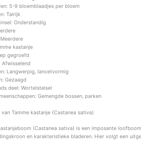
en: 5-9 bloemblaadjes per bloem
: Talrijk
insel: Onderstandig
eerdere
 Meerdere
amme kastanje
iep gegroefd
: Afwisselend
n: Langwerpig, lancetvormig
en: Gezaagd
ds deel: Wortelstelsel
emeenschappen: Gemengde bossen, parken
g van Tamme kastanje (Castanea sativa)
astanjeboom (Castanea sativa) is een imposante loofboo
dingskroon en karakteristieke bladeren. Hier volgt een uitg