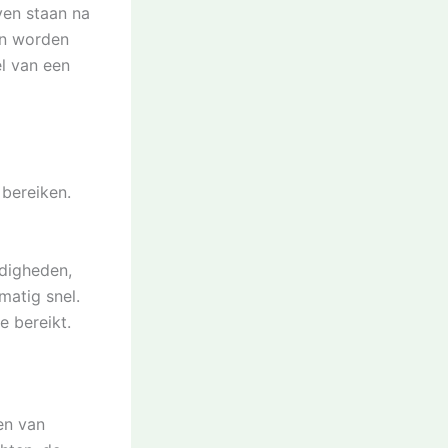
ven staan na
en worden
el van een
bereiken.
ndigheden,
atig snel.
e bereikt.
en van