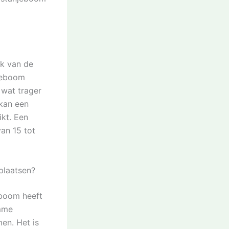
jk van de
njeboom
 wat trager
 kan een
ikt. Een
an 15 tot
plaatsen?
 boom heeft
amme
en. Het is