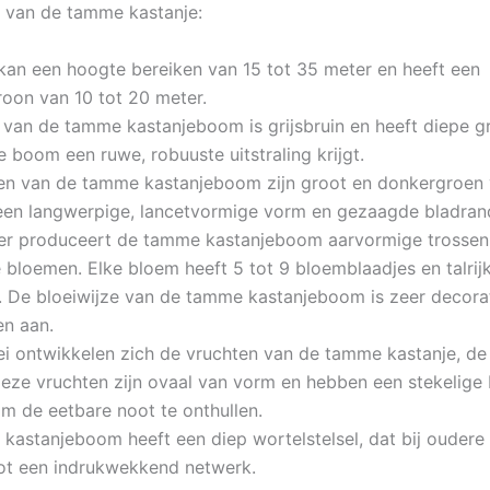
g van de tamme kastanje:
an een hoogte bereiken van 15 tot 35 meter en heeft een
roon van 10 tot 20 meter.
 van de tamme kastanjeboom is grijsbruin en heeft diepe g
 boom een ruwe, robuuste uitstraling krijgt.
en van de tamme kastanjeboom zijn groot en donkergroen v
en langwerpige, lancetvormige vorm en gezaagde bladran
mer produceert de tamme kastanjeboom aarvormige trossen
 bloemen. Elke bloem heeft 5 tot 9 bloemblaadjes en talrij
 De bloeiwijze van de tamme kastanjeboom is zeer decorat
en aan.
ei ontwikkelen zich de vruchten van de tamme kastanje, d
Deze vruchten zijn ovaal van vorm en hebben een stekelige 
m de eetbare noot te onthullen.
kastanjeboom heeft een diep wortelstelsel, dat bij ouder
tot een indrukwekkend netwerk.