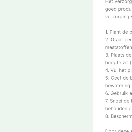
Het verzor
goed produc
verzorging 
1. Plant de
2. Graaf ee
meststoffen
3. Plaats d
hoogte zit 
4. Vul het 
5. Geef de 
bewatering 
6. Gebruik 
7. Snoei de
behouden en
8. Bescherm
Door deze s