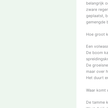
belangrijk 
zware regen
geplaatst, 
gemengde b
Hoe groot k
Een volwas
De boom kan
spreidingsk
De groeisne
maar over h
Het duurt en
Waar komt d
De tamme ka