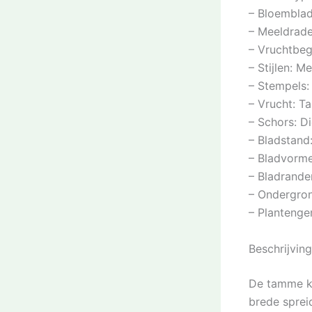
– Bloemblad
– Meeldraden
– Vruchtbeg
– Stijlen: M
– Stempels:
– Vrucht: T
– Schors: D
– Bladstand
– Bladvorme
– Bladrand
– Ondergron
– Planteng
Beschrijvin
De tamme k
brede sprei