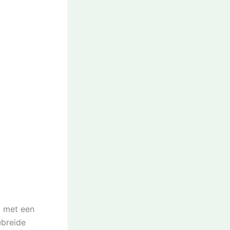
m met een
ebreide