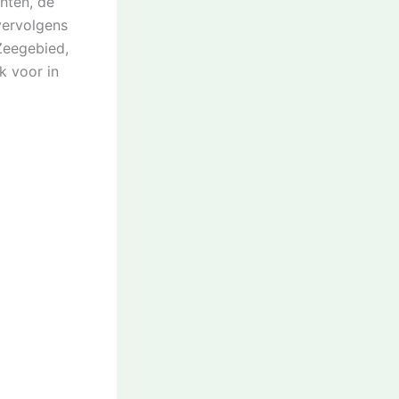
hten, de
vervolgens
Zeegebied,
k voor in