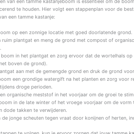
gen van een tamme kastanjeboom is essentieel om de boo
erend te houden. Hier volgt een stappenplan voor de best
van een tamme kastanje:
 boom op een zonnige locatie met goed doorlatende grond.
n ruim plantgat en meng de grond met compost of organis
.
e boom in het plantgat en zorg ervoor dat de wortelhals op 
(net boven de grond).
plantgat aan met de gemengde grond en druk de grond voor
boom een grondige watergift na het planten en zorg voor r
tijdens droge perioden.
een organische meststof in het voorjaar om de groei te stim
 boom in de late winter of het vroege voorjaar om de vorm 
 dode takken te verwijderen.
 de jonge scheuten tegen vraat door konijnen of herten, in
tappen te volgen, kun je ervoor zorgen dat jouw tamme 