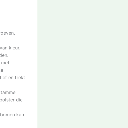
roeven,
an kleur.
den.
 met
ke
ief en trekt
e tamme
bolster die
e bomen kan