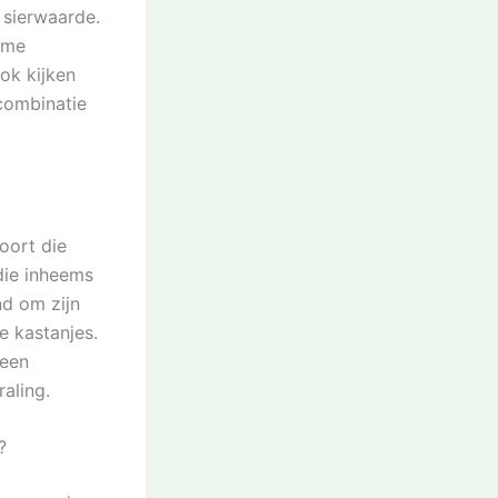
 sierwaarde.
mme
ook kijken
combinatie
oort die
die inheems
nd om zijn
e kastanjes.
 een
aling.
?