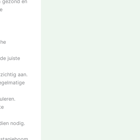
m gezond en
e
che
de juiste
zichtig aan.
egelmatige
uleren.
te
dien nodig.
kastanjeboom