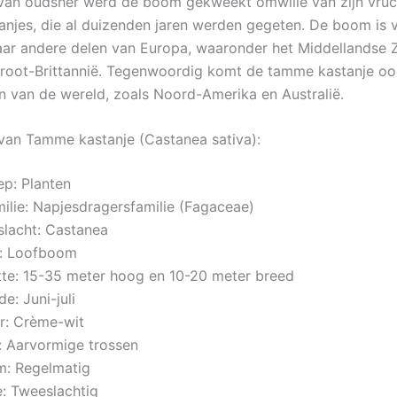
Van oudsher werd de boom gekweekt omwille van zijn vruc
njes, die al duizenden jaren werden gegeten. De boom is 
aar andere delen van Europa, waaronder het Middellandse 
Groot-Brittannië. Tegenwoordig komt de tamme kastanje oo
n van de wereld, zoals Noord-Amerika en Australië.
an Tamme kastanje (Castanea sativa):
p: Planten
milie: Napjesdragersfamilie (Fagaceae)
slacht: Castanea
m: Loofboom
tte: 15-35 meter hoog en 10-20 meter breed
de: Juni-juli
r: Crème-wit
e: Aarvormige trossen
m: Regelmatig
: Tweeslachtig