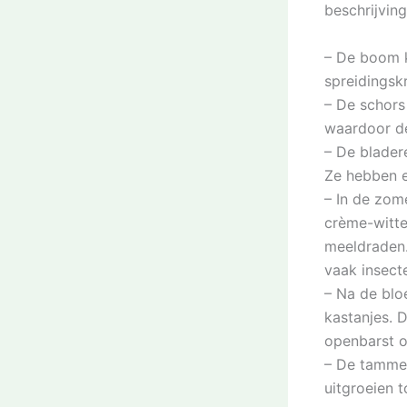
beschrijvin
– De boom k
spreidingsk
– De schors
waardoor de
– De blader
Ze hebben e
– In de zo
crème-witte
meeldraden.
vaak insect
– Na de blo
kastanjes. 
openbarst o
– De tamme 
uitgroeien 