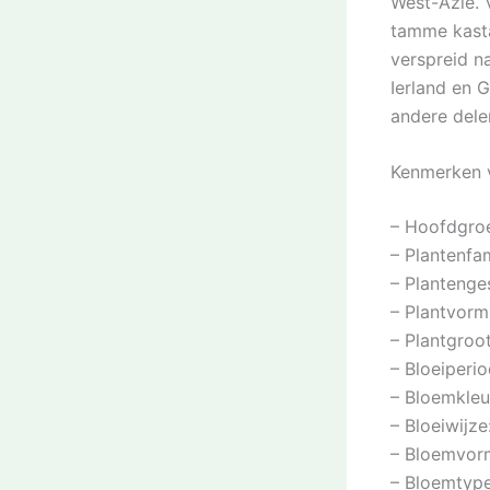
West-Azië. 
tamme kasta
verspreid n
Ierland en 
andere dele
Kenmerken v
– Hoofdgroe
– Plantenfa
– Plantenge
– Plantvor
– Plantgroo
– Bloeiperio
– Bloemkleu
– Bloeiwijz
– Bloemvor
– Bloemtype